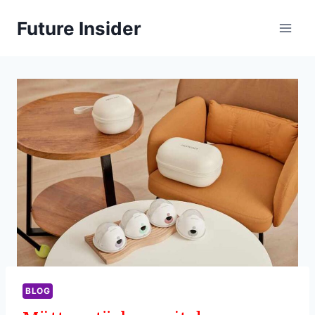
Skip
Future Insider
to
content
BLOG