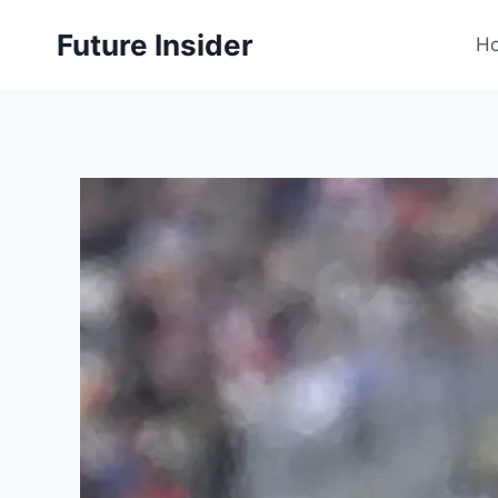
Skip
Future Insider
to
H
content