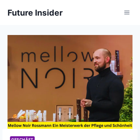
Skip
Future Insider
to
content
GESCHÄFT