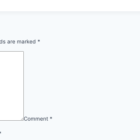
lds are marked
*
Comment
*
*