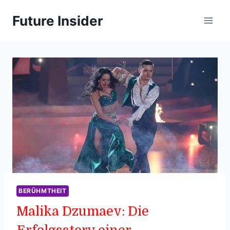
Skip
Future Insider
to
content
BERÜHMTHEIT
Malika Dzumaev: Die