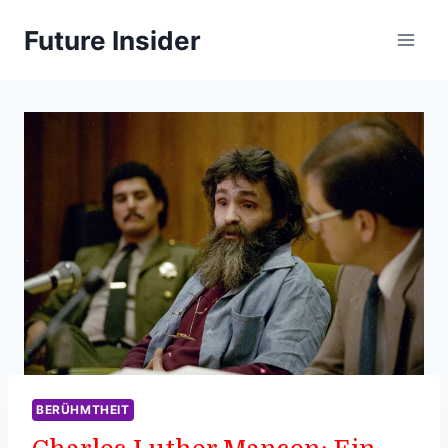
Skip
Future Insider
to
content
BERÜHMTHEIT