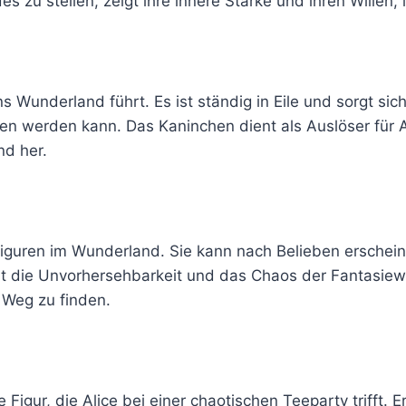
zu stellen, zeigt ihre innere Stärke und ihren Willen, i
ns Wunderland führt. Es ist ständig in Eile und sorgt sic
werden kann. Das Kaninchen dient als Auslöser für Al
d her.
 Figuren im Wunderland. Sie kann nach Belieben erschei
rt die Unvorhersehbarkeit und das Chaos der Fantasiewe
 Weg zu finden.
Figur, die Alice bei einer chaotischen Teeparty trifft. 