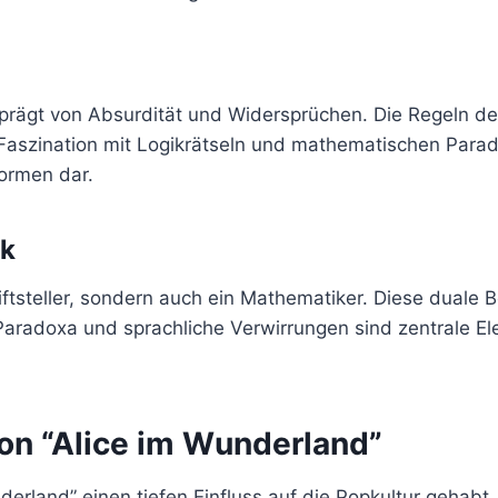
prägt von Absurdität und Widersprüchen. Die Regeln der
e Faszination mit Logikrätseln und mathematischen Parado
Normen dar.
ik
iftsteller, sondern auch ein Mathematiker. Diese duale 
aradoxa und sprachliche Verwirrungen sind zentrale E
von “Alice im Wunderland”
nderland” einen tiefen Einfluss auf die Popkultur gehab