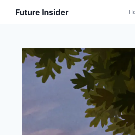
Skip
Future Insider
to
H
content