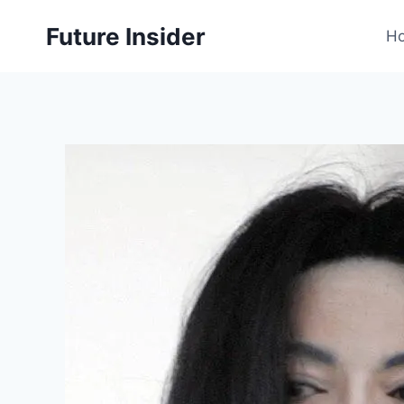
Skip
Future Insider
to
H
content