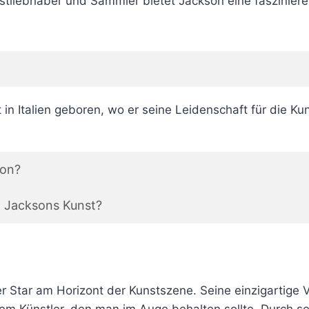
nstliebhaber und Sammler bietet Jackson eine fasziniere
 in Italien geboren, wo er seine Leidenschaft für die K
son?
io Jacksons Kunst?
r Star am Horizont der Kunstszene. Seine einzigartige V
nem Künstler, den man im Auge behalten sollte. Durch s